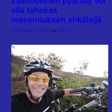
säännöllinen pyöräily voi
olla tehokas
masennuksen ehkäisijä
1 huhtikuun, 2025
by
admin