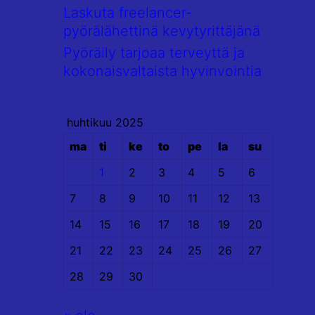
Laskuta freelancer-
pyörälähettinä kevytyrittäjänä
Pyöräily tarjoaa terveyttä ja
kokonaisvaltaista hyvinvointia
huhtikuu 2025
ma
ti
ke
to
pe
la
su
1
2
3
4
5
6
7
8
9
10
11
12
13
14
15
16
17
18
19
20
21
22
23
24
25
26
27
28
29
30