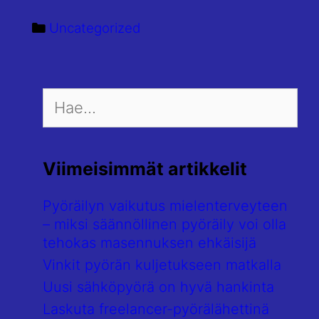
vaikutus
mielenterveyteen
Categories
Uncategorized
–
miksi
säännöllinen
Search
pyöräily
for:
voi
olla
tehokas
Viimeisimmät artikkelit
masennuksen
ehkäisijä
Pyöräilyn vaikutus mielenterveyteen
– miksi säännöllinen pyöräily voi olla
tehokas masennuksen ehkäisijä
Vinkit pyörän kuljetukseen matkalla
Uusi sähköpyörä on hyvä hankinta
Laskuta freelancer-pyörälähettinä