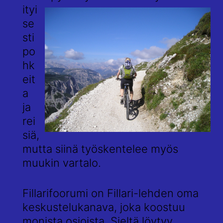
ityi
se
sti
po
hk
eit
a
ja
rei
siä,
mutta siinä työskentelee myös
muukin vartalo.
Fillarifoorumi on Fillari-lehden oma
keskustelukanava, joka koostuu
monista osioista. Sieltä löytyy