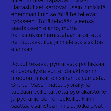
miten ihmiset tapaavat toisiaan.
Harrastukset kertovat usein ihmisistä
enemmän kuin se mitä he tekevät
työkseen. Töitä tehdään yleensä
saadakseen elanto, mutta
harrastuksia harrastetaan siksi, että
ne tuottavat iloa ja mieleistä sisältöä
elämään.
Jotkut tekevät pyöräilystä politiikkaa,
eli pyöräilystä voi tehdä aktivismin
muodon, mikäli on siihen taipumusta.
Critical Mass -massapyöräilyillä
tuodaan esille tarvetta pyöräkaistoille
ja pyöräilijöiden oikeuksille. Niihin
saattaa osallistua ihmisiä, jotka eivät