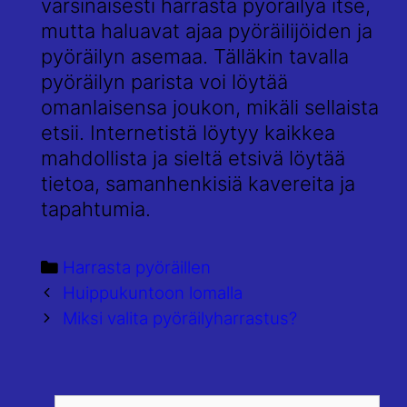
varsinaisesti harrasta pyöräilyä itse,
mutta haluavat ajaa pyöräilijöiden ja
pyöräilyn asemaa. Tälläkin tavalla
pyöräilyn parista voi löytää
omanlaisensa joukon, mikäli sellaista
etsii. Internetistä löytyy kaikkea
mahdollista ja sieltä etsivä löytää
tietoa, samanhenkisiä kavereita ja
tapahtumia.
Categories
Harrasta pyöräillen
Post
Huippukuntoon lomalla
navigation
Miksi valita pyöräilyharrastus?
Search