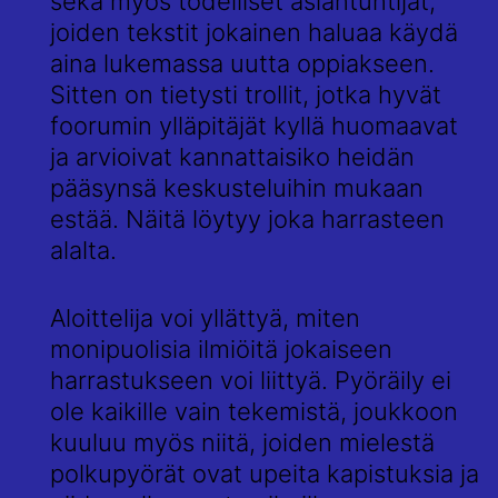
sekä myös todelliset asiantuntijat,
joiden tekstit jokainen haluaa käydä
aina lukemassa uutta oppiakseen.
Sitten on tietysti trollit, jotka hyvät
foorumin ylläpitäjät kyllä huomaavat
ja arvioivat kannattaisiko heidän
pääsynsä keskusteluihin mukaan
estää. Näitä löytyy joka harrasteen
alalta.
Aloittelija voi yllättyä, miten
monipuolisia ilmiöitä jokaiseen
harrastukseen voi liittyä. Pyöräily ei
ole kaikille vain tekemistä, joukkoon
kuuluu myös niitä, joiden mielestä
polkupyörät ovat upeita kapistuksia ja