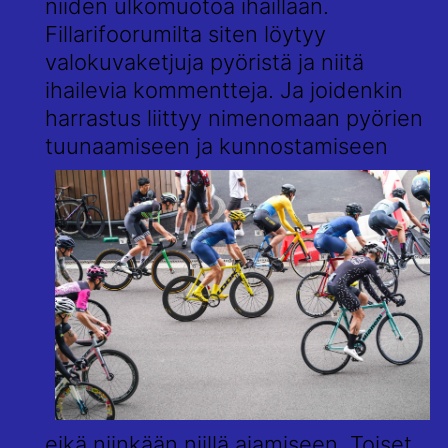
niiden ulkomuotoa ihaillaan.
Fillarifoorumilta siten löytyy
valokuvaketjuja pyöristä ja niitä
ihailevia kommentteja. Ja joidenkin
harrastus liittyy nimenomaan pyörien
tuuna
amiseen ja kunnostamiseen
eikä niinkään niillä ajamiseen. Toiset