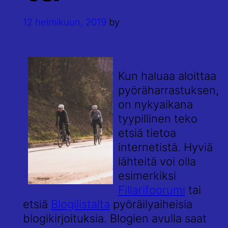
12 helmikuun, 2019
by
Kun haluaa aloittaa
pyöräharrastuksen,
on nykyaikana
tyypillinen teko
etsiä tietoa
internetistä. Hyviä
lähteitä voi olla
esimerkiksi
Fillarifoorumi
tai
etsiä
Blogilistalta
pyöräilyaiheisia
blogikirjoituksia. Blogien avulla saat